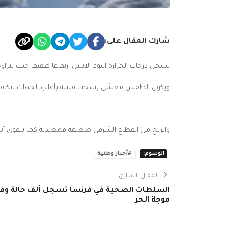
شارك المقال على:
تسجل درجات الحرارة اليوم الاثنين ارتفاعا طفيفا حيث تتراوح القصوى بين 32 و 35 درجة بالمناطق الساحلية والمرتفعات وبين 36 و 40 درجة بب
ويكون الطقس مغشى بسحب قليلة بأغلب الجهات تتكاثف بع
والريح من القطاع الشرقي ضعيفة فمعتدلة كما تتقوى أثن
الوسوم:
#أخبار وطنية
المقال السابق
السلطات الصحية في فرنسا تسجل ألف حالة وفاة
موجة الحر