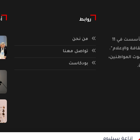
روابط
أ
من نحن
إذاعة "السيليوم أف أم" هي صوت ولاية القصرين، تأسست في 11
لثقافة والإعلام".
تواصل معنا
وت المواطنين،
بودكاست
.
إذاعة سيليوم