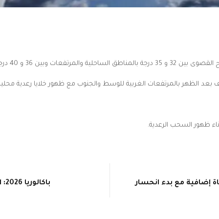
قية الجهات مع ظهور الشهيلي محليا.
د الظهر بالمرتفعات الغربية للوسط والجنوب مع ظهور خلايا رعدية محلية
اء ظهور السحب الرعدية.
 إضافية مع بدء انحسار
باكالوريا 2026: اليوم أكثر من 50 ألف تلميذ يجتازون دورة المراقبة